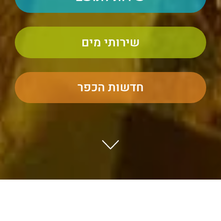
שירותי מים
חדשות הכפר
במקרה של תקלות בשעוני המים ופיצוצי צנרת ניתן לפנות
לצביקה גרמה: 053-7705867
י״ב בשבט ה׳תשפ״ה
תושבים יקרים שימו 💟
במידה ולא עדכנתם את מספר
הנפשות ,מספר הנפשות הרשומים הם 2 נפשות בלבד!
הודעות ועדכונים
נא עדכנו בהקדם באתר כפר חב"ד - שירותי מים - עדכון