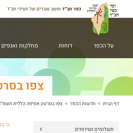
כפר חב״ד
מושב עובדים של חסידי חב"ד
על הכפר
דוחות
מחלקות ואגפים
צפו בסרט
דף הבית
חדשות הכפר
צפו בסרטון אסיפה כללית תשפ”ג
ה׳ בס
תשלומים ושירותים