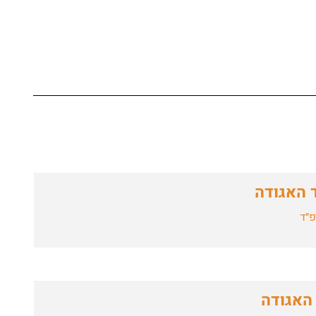
 האגודה
פ״ד
 האגודה