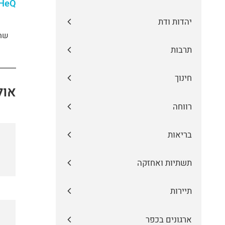
cHeQ
יהדות ודת
שת
תרבות
חינוך
אול
רווחה
בריאות
תשתיות ואחזקה
תיירות
ארגונים בכפר