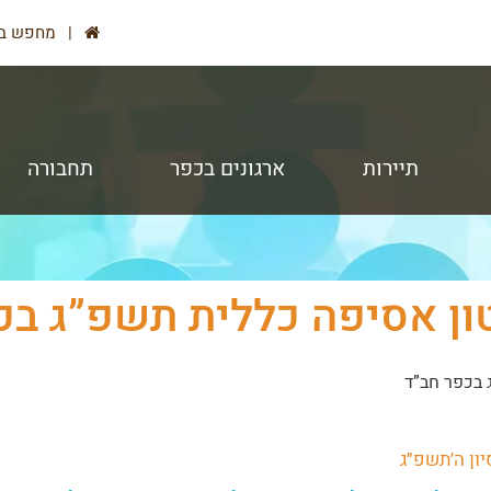
דף
מחפש בי
הבית
תיירות
ארגונים בכפר
תחבורה
ון אסיפה כללית תשפ”ג בכ
 בכפר חב”ד
יון ה׳תשפ״ג