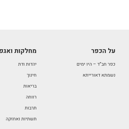
על הכפר
מחלקות ואגפ
כפר חב”ד – היו ימים
יהדות ודת
נשמתא דאורייתא
חינוך
בריאות
רווחה
תרבות
תשתיות ואחזקה