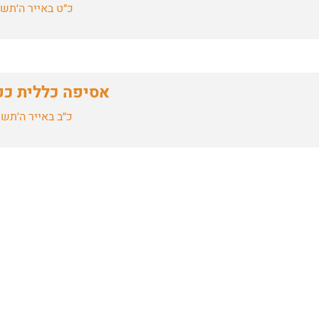
כ״ט באייר ה׳תש
אסיפה כללית כפ
כ״ב באייר ה׳תש