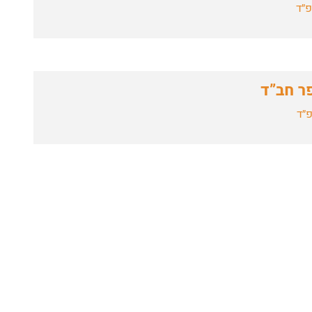
פ״ד
ר חב”ד
פ״ד