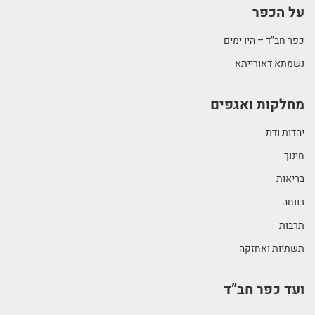
על הכפר
כפר חב”ד – היו ימים
נשמתא דאורייתא
מחלקות ואגפים
יהדות ודת
חינוך
בריאות
רווחה
תרבות
תשתיות ואחזקה
ועד כפר חב”ד