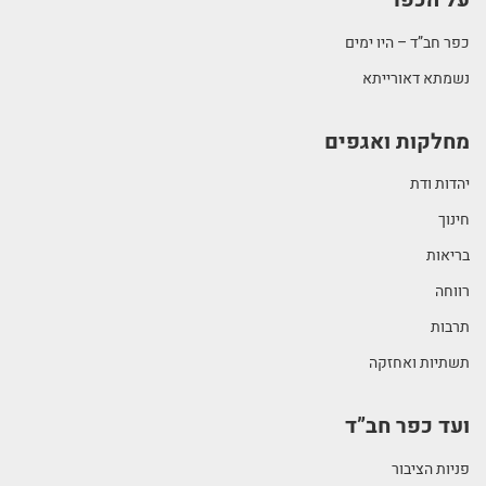
כפר חב”ד – היו ימים
נשמתא דאורייתא
מחלקות ואגפים
יהדות ודת
חינוך
בריאות
רווחה
תרבות
תשתיות ואחזקה
ועד כפר חב”ד
פניות הציבור